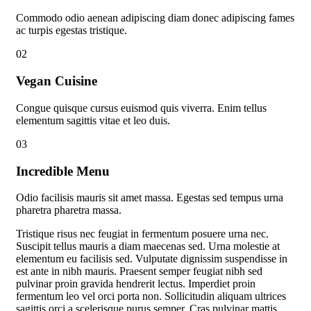
Commodo odio aenean adipiscing diam donec adipiscing fames
ac turpis egestas tristique.
02
Vegan Cuisine
Congue quisque cursus euismod quis viverra. Enim tellus
elementum sagittis vitae et leo duis.
03
Incredible Menu
Odio facilisis mauris sit amet massa. Egestas sed tempus urna
pharetra pharetra massa.
Tristique risus nec feugiat in fermentum posuere urna nec.
Suscipit tellus mauris a diam maecenas sed. Urna molestie at
elementum eu facilisis sed. Vulputate dignissim suspendisse in
est ante in nibh mauris. Praesent semper feugiat nibh sed
pulvinar proin gravida hendrerit lectus. Imperdiet proin
fermentum leo vel orci porta non. Sollicitudin aliquam ultrices
sagittis orci a scelerisque purus semper. Cras pulvinar mattis