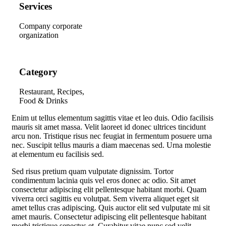
Services
Company corporate
organization
Category
Restaurant, Recipes,
Food & Drinks
E
nim ut tellus elementum sagittis vitae et leo duis. Odio facilisis
mauris sit amet massa. Velit laoreet id donec ultrices tincidunt
arcu non. Tristique risus nec feugiat in fermentum posuere urna
nec. Suscipit tellus mauris a diam maecenas sed. Urna molestie
at elementum eu facilisis sed.
Sed risus pretium quam vulputate dignissim. Tortor
condimentum lacinia quis vel eros donec ac odio. Sit amet
consectetur adipiscing elit pellentesque habitant morbi. Quam
viverra orci sagittis eu volutpat. Sem viverra aliquet eget sit
amet tellus cras adipiscing. Quis auctor elit sed vulputate mi sit
amet mauris. Consectetur adipiscing elit pellentesque habitant
morbi tristique senectus et. Curabitur vitae nunc sed velit