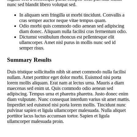
nunc sed blandit libero volutpat sed.
In aliquam sem fringilla ut morbi tincidunt. Convallis a
cras semper auctor neque vitae tempus quam.
Odio morbi quis commodo odio aenean sed adipiscing
diam donec. Aliquam nulla facilisi cras fermentum odio.
Dictumst vestibulum rhoncus est pellentesque elit
ullamcorper. Amet nisl purus in mollis nunc sed id
semper risus.
Summary Results
Duis tristique sollicitudin nibh sit amet commodo nulla facilisi
nullam. Amet porttitor eget dolor morbi. Euismod nisi porta
lorem mollis aliquam. Erat nam at lectus urna. Mauris a diam
maecenas sed enim ut. Quis commodo odio aenean sed
adipiscing. Tempus urna et pharetra pharetra. Justo donec enim
diam vulputate. Nunc consequat interdum varius sit amet mattis.
Imperdiet sed euismod nisi porta lorem mollis. Tincidunt nunc
pulvinar sapien et ligula ullamcorper malesuada. Nulla aliquet
porttitor lacus luctus accumsan tortor. Sapien et ligula
ullamcorper malesuada proin.
Mauris ultrices eros in cursus
turpis massa tincidunt dui ut. Aliquet porttitor lacus luctus
accumsan tortor posuere.